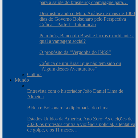
para a saúde do brasileiro; champagne para…
Desmistificando o Mito. Análise de mais de 1000
dias do Governo Bolsonaro pelo Perspectiva
Crítica – Parte I – Introdução
Petrobrás, Banco do Brasil e lucros exorbitantes:
qual a vantagem social?
O propósito da “Vergonha do INSS”
Crônica de um Brasil que não tem sido ou
“Algum desses Aventureiros”
Cultura
Mundo
Entrevista com o historiador João Daniel Lima de
Almeida
Biden e Bolsonaro: a diplomacia do clima
Estados Unidos da América, Ano Zero: As eleições de
2020, os protestos contra a violência policial, a tentativa
de golpe, e os 11 meses…