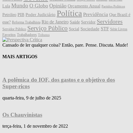
Mundo
O Globo
Opinião
Orçamento Anual
Lula
Partidos Políticos
Política
Previdência
PIB
Poder Judiciário
Petróleo
Que Brazil é
Servidores
Rio de Janeiro
esse?
Saúde
Servidor
Reforma Trabalhista
Serviço Público
STF
Sociedade
Social
Servidor Público
Série Livros
Favoritos
Trabalhadores
Tributos
Cansado de ler qualquer coisa? Então, pare. Pense. Discuta. Mude!
MAIS ARTIGOS
A polêmica do IOF, dos gastos e o objetivo dos
Super-ricos
quarta-feira, 9 de julho de 2025
Os Chauvinistas
terça-feira, 1 de novembro de 2022