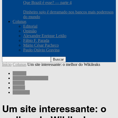
Que Brazil é esse? — parte 4
Dinheiro sujo é derramado nos bancos mais poderosos
do mundo
Colunas
Editorial
Opinião
Alexandre Enrique Leitão
Fábio F. Parada
Mário César Pacheco
Paulo Otávio Gravina
Início
Colunas
Um site interessante: o melhor do Wikileaks
Colunas
Mário César Pacheco
Mundo
Política
Sociedade
Um site interessante: o