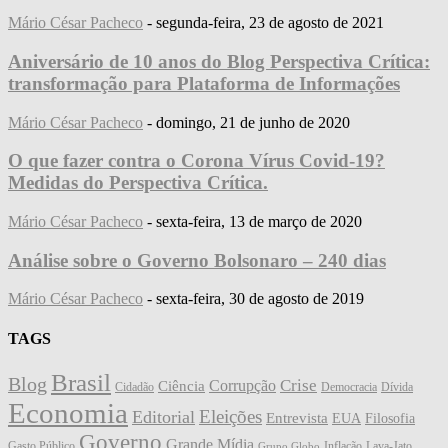
Mário César Pacheco
-
segunda-feira, 23 de agosto de 2021
Aniversário de 10 anos do Blog Perspectiva Crítica:
transformação para Plataforma de Informações
Mário César Pacheco
-
domingo, 21 de junho de 2020
O que fazer contra o Corona Vírus Covid-19?
Medidas do Perspectiva Crítica.
Mário César Pacheco
-
sexta-feira, 13 de março de 2020
Análise sobre o Governo Bolsonaro – 240 dias
Mário César Pacheco
-
sexta-feira, 30 de agosto de 2019
TAGS
Brasil
Blog
Crise
Corrupção
Ciência
Cidadão
Democracia
Dívida
Economia
Eleições
Editorial
Entrevista
EUA
Filosofia
Governo
Grande Mídia
Gasto Público
Inflação
Lava-Jato
Grupo Globo