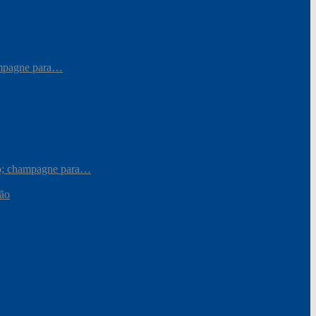
hampagne para…
iro; champagne para…
ção