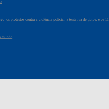
da
, os protestos contra a violência policial, a tentativa de golpe, e os 
do mundo