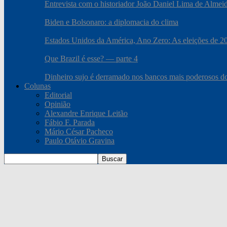
Entrevista com o historiador João Daniel Lima de Almei
Biden e Bolsonaro: a diplomacia do clima
Estados Unidos da América, Ano Zero: As eleições de 2020
Que Brazil é esse? — parte 4
Dinheiro sujo é derramado nos bancos mais poderosos 
Colunas
Editorial
Opinião
Alexandre Enrique Leitão
Fábio F. Parada
Mário César Pacheco
Paulo Otávio Gravina