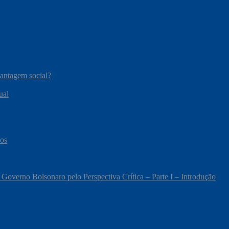
vantagem social?
ual
cos
 Governo Bolsonaro pelo Perspectiva Crítica – Parte I – Introdução