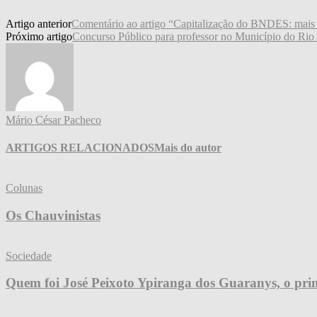
Artigo anterior
Comentário ao artigo “Capitalização do BNDES: mais 
Próximo artigo
Concurso Público para professor no Município do Rio 
Mário César Pacheco
ARTIGOS RELACIONADOS
Mais do autor
Colunas
Os Chauvinistas
Sociedade
Quem foi José Peixoto Ypiranga dos Guaranys, o prim