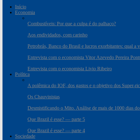
Início
Economia
Combustíveis: Por que a culpa é do palhaço?
Aos endividados, com carinho
Petrobrás, Banco do Brasil e lucros exorbitantes: qual a 
Entrevista com o economista Vitor Azevedo Pereira Pont
Entrevista com o economista Livio Ribeiro
Política
A polêmica do IOF, dos gastos e o objetivo dos Super-ri
Os Chauvinistas
Desmistificando o Mito. Análise de mais de 1000 dias do
Que Brazil é esse? — parte 5
Que Brazil é esse? — parte 4
Sociedade